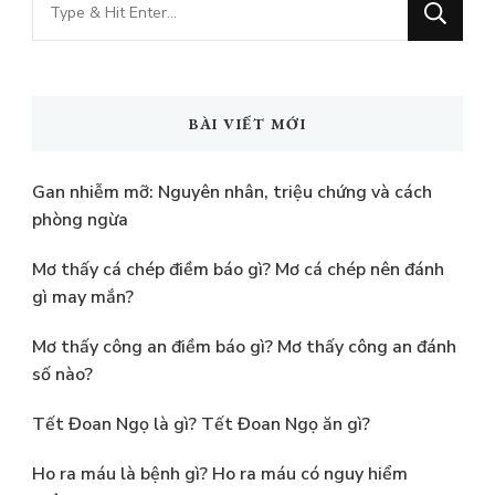
Bạn
muốn
tìm
kiếm?
BÀI VIẾT MỚI
Gan nhiễm mỡ: Nguyên nhân, triệu chứng và cách
phòng ngừa
Mơ thấy cá chép điềm báo gì? Mơ cá chép nên đánh
gì may mắn?
Mơ thấy công an điềm báo gì? Mơ thấy công an đánh
số nào?
Tết Đoan Ngọ là gì? Tết Đoan Ngọ ăn gì?
Ho ra máu là bệnh gì? Ho ra máu có nguy hiểm