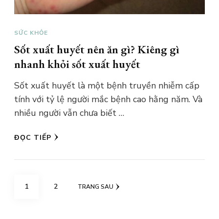
SỨC KHỎE
Sốt xuất huyết nên ăn gì? Kiêng gì
nhanh khỏi sốt xuất huyết
Sốt xuất huyết là một bệnh truyền nhiễm cấp
tính với tỷ lệ người mắc bệnh cao hằng năm. Và
nhiều người vẫn chưa biết …
ĐỌC TIẾP
Phân
TRANG
TRANG
1
2
TRANG SAU
trang