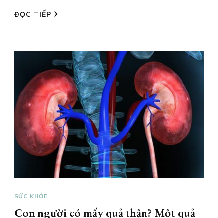
ĐỌC TIẾP
SỨC KHỎE
Con người có mấy quả thận? Một quả