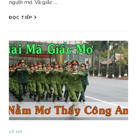
người mơ. Và giấc …
ĐỌC TIẾP
SỔ MƠ