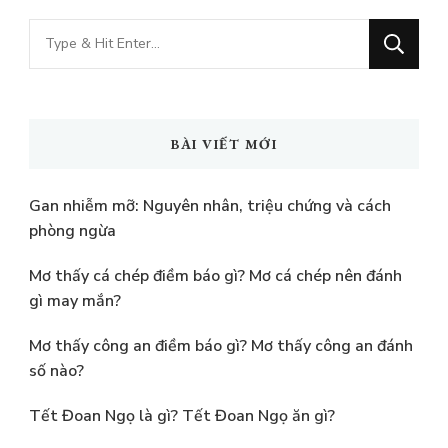
bài
viết
Bạn
muốn
tìm
kiếm?
BÀI VIẾT MỚI
Gan nhiễm mỡ: Nguyên nhân, triệu chứng và cách
phòng ngừa
Mơ thấy cá chép điềm báo gì? Mơ cá chép nên đánh
gì may mắn?
Mơ thấy công an điềm báo gì? Mơ thấy công an đánh
số nào?
Tết Đoan Ngọ là gì? Tết Đoan Ngọ ăn gì?