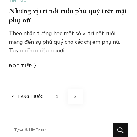
TIN TỨC
Những vị trí nốt ruồi phú quý trên mặt
phụ nữ
Theo nhân tướng học một số vị trí nốt ruồi
mang đến sự phú quý cho các chị em phụ nữ.
Tuy nhiên nhiều người …
ĐỌC TIẾP
Phân
TRANG
TRANG
1
2
TRANG TRƯỚC
trang
bài
viết
Bạn
muốn