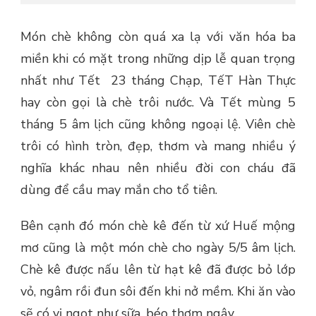
Món chè không còn quá xa lạ với văn hóa ba
miền khi có mặt trong những dịp lễ quan trọng
nhất như Tết 23 tháng Chạp, TếT Hàn Thực
hay còn gọi là chè trôi nước. Và Tết mùng 5
tháng 5 âm lịch cũng không ngoại lệ. Viên chè
trôi có hình tròn, đẹp, thơm và mang nhiều ý
nghĩa khác nhau nên nhiều đời con cháu đã
dùng để cầu may mắn cho tổ tiên.
Bên cạnh đó món chè kê đến từ xứ Huế mộng
mơ cũng là một món chè cho ngày 5/5 âm lịch.
Chè kê được nấu lên từ hạt kê đã được bỏ lớp
vỏ, ngâm rồi đun sôi đến khi nở mềm. Khi ăn vào
sẽ có vị ngọt như sữa, béo thơm ngậy.