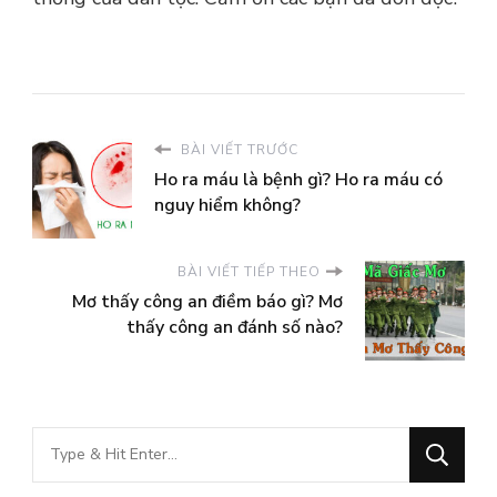
BÀI VIẾT TRƯỚC
Ho ra máu là bệnh gì? Ho ra máu có
nguy hiểm không?
BÀI VIẾT TIẾP THEO
Mơ thấy công an điềm báo gì? Mơ
thấy công an đánh số nào?
Bạn
muốn